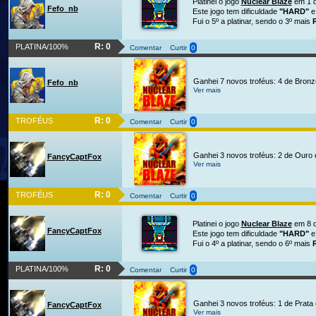
Platinei o jogo
Nuclear Blaze
em 1 d
Fefo_nb
Este jogo tem dificuldade
"HARD"
e
Fui o 5º a platinar, sendo o 3º mais
R: 0
PLATINA/100%
Comentar
Curtir
0
Ganhei 7 novos troféus: 4 de Bronze
Fefo_nb
Ver mais
R: 0
TROFÉUS
Comentar
Curtir
0
Ganhei 3 novos troféus: 2 de Ouro e
FancyCaptFox
Ver mais
R: 0
TROFÉUS
Comentar
Curtir
0
Platinei o jogo
Nuclear Blaze
em 8 d
FancyCaptFox
Este jogo tem dificuldade
"HARD"
e
Fui o 4º a platinar, sendo o 6º mais
R: 0
PLATINA/100%
Comentar
Curtir
0
Ganhei 3 novos troféus: 1 de Prata 
FancyCaptFox
Ver mais