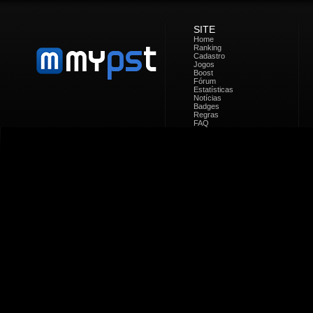
SITE
Home
Ranking
Cadastro
Jogos
Boost
Fórum
Estatísticas
Notícias
Badges
Regras
FAQ