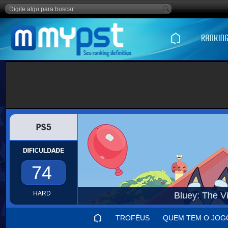
74
HARD
Bluey: The 
TROFÉUS
QUEM TEM O JOG