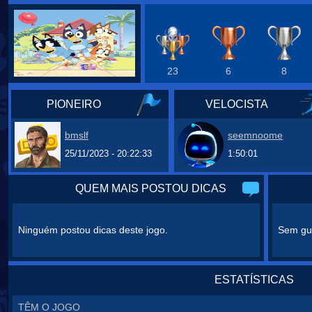
23
6
8
PIONEIRO
VELOCISTA
bmslf
seemnoome
25/11/2023 - 20:22:33
1:50:01
QUEM MAIS POSTOU DICAS
Ninguém postou dicas deste jogo.
Sem gui
ESTATÍSTICAS
TÊM O JOGO