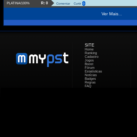
R: 0
PLATINA/100%
Comentar
Curtir
0
Ver Mais...
SITE
Home
Ranking
Cadastro
Jogos
Boost
Fórum
Estatísticas
Notícias
Badges
Regras
FAQ