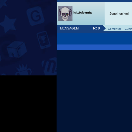
luiztobymia
Jogo horrível
R: 0
MENSAGEM
Comentar
Curtir