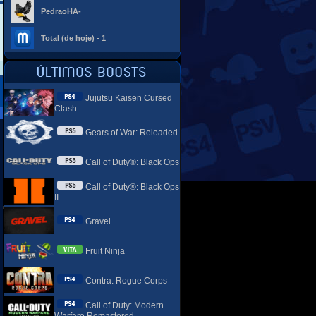
PedraoHA-
Total (de hoje) - 1
Jujutsu Kaisen Cursed
Clash
Gears of War: Reloaded
Call of Duty®: Black Ops
Call of Duty®: Black Ops
II
Gravel
Fruit Ninja
Contra: Rogue Corps
Call of Duty: Modern