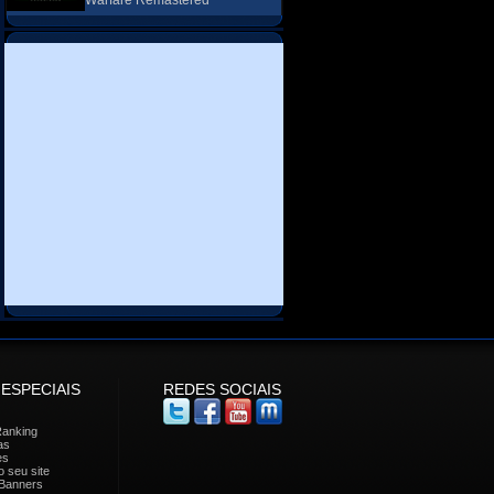
Warfare Remastered
 ESPECIAIS
REDES SOCIAIS
Ranking
as
es
 seu site
Banners