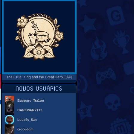
The Cruel King and the Great Hero [JAP]
Espectro_Tra1tor
DARKWARYT13
Luuc4s_San
crocodom