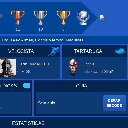
11
10
6
 Tiro,
TAG:
Armas, Contra o tempo, Máquinas
VELOCISTA
TARTARUGA
Darth_Vader3001
Viccis
6:02:06
595 dias, 5:08:52
 DICAS
GUIA
Sem guia.
s.
ESTATÍSTICAS