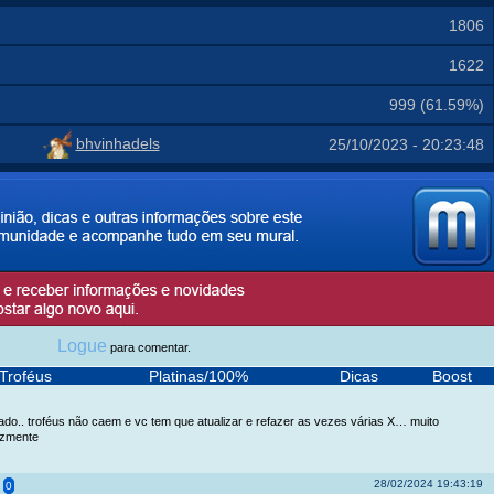
1806
1622
999 (61.59%)
bhvinhadels
25/10/2023 - 20:23:48
Logue
para comentar.
Troféus
Platinas/100%
Dicas
Boost
do.. troféus não caem e vc tem que atualizar e refazer as vezes várias X… muito
lizmente
28/02/2024 19:43:19
0