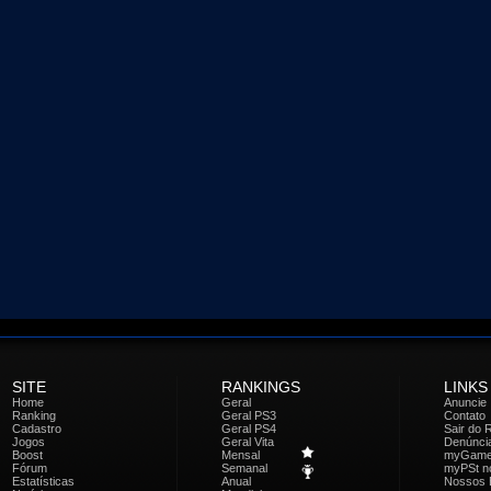
SITE
RANKINGS
LINKS
Home
Geral
Anuncie
Ranking
Geral PS3
Contato
Cadastro
Geral PS4
Sair do 
Jogos
Geral Vita
Denúnci
Boost
Mensal
myGam
Fórum
Semanal
myPSt no
Estatísticas
Anual
Nossos 