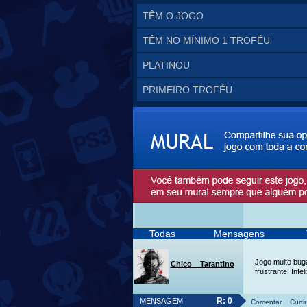
TÊM O JOGO
TÊM NO MÍNIMO 1 TROFÉU
PLATINOU
PRIMEIRO TROFÉU
Todas
Mensagens
Jogo muito buga
Chico__Tarantino
frustrante. Infe
R: 0
MENSAGEM
Comentar
Curtir