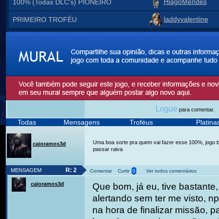
HiagoMendes
100% (Todas DLC's) PIONEIRO
laddyvalentine
PRIMEIRO TROFÉU
Logue
para comentar.
Todas
Mensagens
Troféus
Platin
Uma boa sorte pra quem vai fazer esse 100%, jogo 
caioramos3d
passar raiva
R: 2
MENSAGEM
Comentar
Curtir
0
Ver todos comentários
caioramos3d
Que bom, já eu, tive bastante,
alertando sem ter me visto, 
na hora de finalizar missão, p