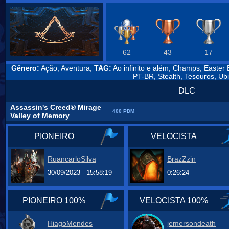
62
43
17
Gênero:
Ação, Aventura,
TAG:
Ao infinito e além, Champs, Easter
PT-BR, Stealth, Tesouros, Ubi
DLC
Assassin's Creed® Mirage
400 PDM
Valley of Memory
PIONEIRO
VELOCISTA
RuancarloSilva
BrazZzin
30/09/2023 - 15:58:19
0:26:24
PIONEIRO 100%
VELOCISTA 100%
HiagoMendes
jemersondeath