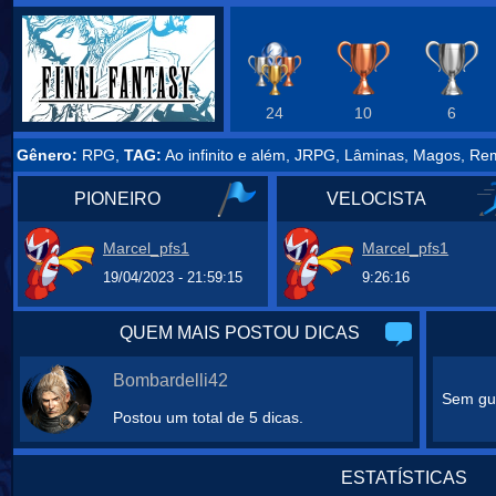
24
10
6
Gênero:
RPG,
TAG:
Ao infinito e além, JRPG, Lâminas, Magos, Rem
PIONEIRO
VELOCISTA
Marcel_pfs1
Marcel_pfs1
19/04/2023 - 21:59:15
9:26:16
QUEM MAIS POSTOU DICAS
Bombardelli42
Sem gui
Postou um total de 5 dicas.
ESTATÍSTICAS