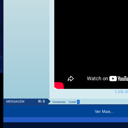
Link d
R: 0
MENSAGEM
Comentar
Curtir
0
Ver Mais...