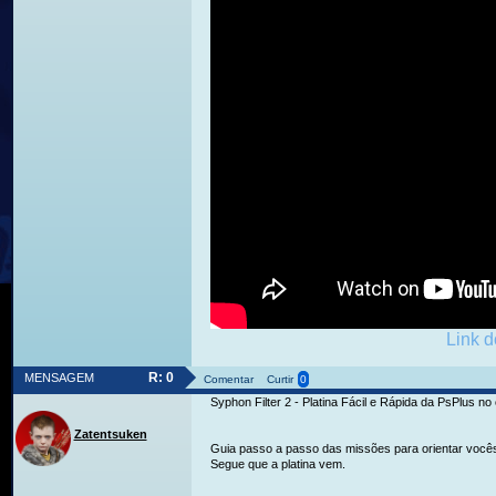
Link d
R: 0
MENSAGEM
Comentar
Curtir
0
Syphon Filter 2 - Platina Fácil e Rápida da PsPlus no
Zatentsuken
Guia passo a passo das missões para orientar vocês 
Segue que a platina vem.