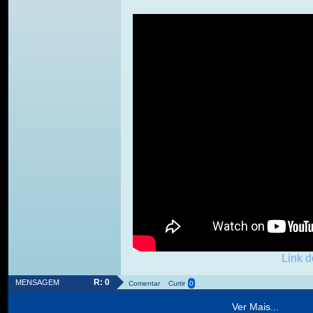
Link d
R: 0
MENSAGEM
Comentar
Curtir
0
Ver Mais...