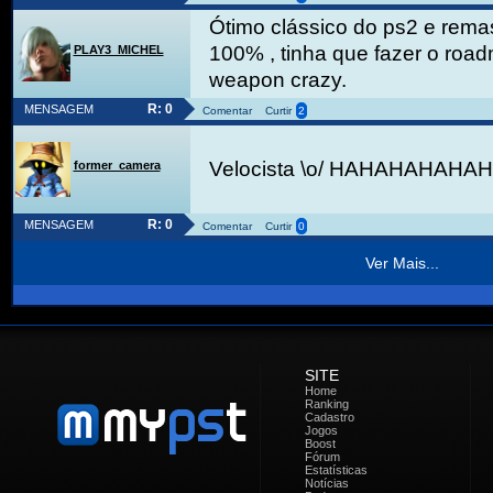
Ótimo clássico do ps2 e remas
100% , tinha que fazer o road
PLAY3_MICHEL
weapon crazy.
R: 0
MENSAGEM
Comentar
Curtir
2
Velocista \o/ HAHAHAHAHA
former_camera
R: 0
MENSAGEM
Comentar
Curtir
0
Ver Mais...
SITE
Home
Ranking
Cadastro
Jogos
Boost
Fórum
Estatísticas
Notícias