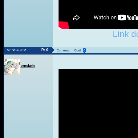
Link d
R: 0
MENSAGEM
Comentar
Curtir
0
ornskein