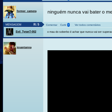
ninguém nunca vai bater o m
former_camera
R: 5
MENSAGEM
Comentar
Curtir
7
Ver todos comentários
Evil_TyranT-002
o mau do soberbo é achar que nunca vai ser super
josantanna