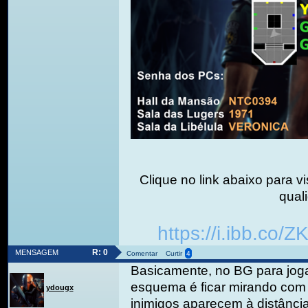
Clique no link abaixo para 
qual
https://i.ibb.co
R: 0
MENSAGEM
Comentar
Curtir
4
Basicamente, no BG para jog
esquema é ficar mirando com 
ydougx
inimigos aparecem à distância