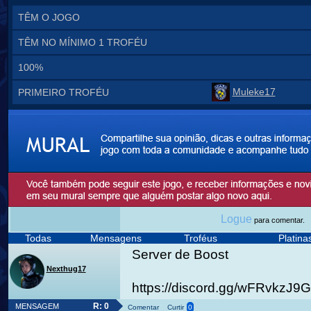
TÊM O JOGO
TÊM NO MÍNIMO 1 TROFÉU
100%
Muleke17
PRIMEIRO TROFÉU
Logue
para comentar.
Todas
Mensagens
Troféus
Platin
Server de Boost
Nexthug17
https://discord.gg/wFRvkzJ9
R: 0
MENSAGEM
Comentar
Curtir
0