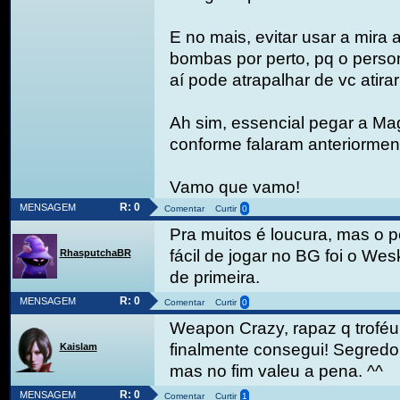
E no mais, evitar usar a mir
bombas por perto, pq o perso
aí pode atrapalhar de vc atira
Ah sim, essencial pegar a M
conforme falaram anteriormen
Vamo que vamo!
R: 0
MENSAGEM
Comentar
Curtir
0
Pra muitos é loucura, mas o
fácil de jogar no BG foi o Wes
RhasputchaBR
de primeira.
R: 0
MENSAGEM
Comentar
Curtir
0
Weapon Crazy, rapaz q troféu d
finalmente consegui! Segredo é
Kaislam
mas no fim valeu a pena. ^^
R: 0
MENSAGEM
Comentar
Curtir
1