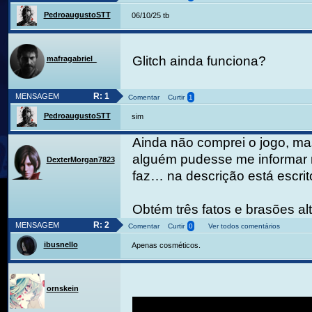
PedroaugustoSTT
06/10/25 tb
Glitch ainda funciona?
mafragabriel_
R: 1
MENSAGEM
Comentar
Curtir
1
PedroaugustoSTT
sim
Ainda não comprei o jogo, ma
alguém pudesse me informar
DexterMorgan7823
faz… na descrição está escrit
Obtém três fatos e brasões al
R: 2
MENSAGEM
Comentar
Curtir
0
Ver todos comentários
ibusnello
Apenas cosméticos.
ornskein