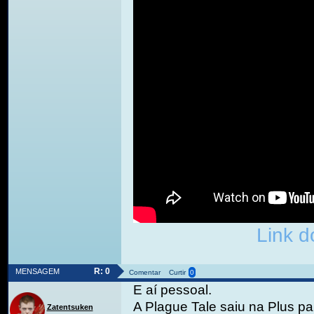
Link d
R: 0
MENSAGEM
Comentar
Curtir
0
E aí pessoal.
A Plague Tale saiu na Plus pa
Zatentsuken