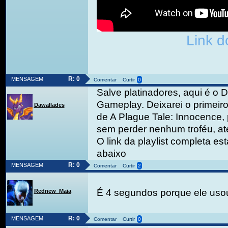
Link d
R: 0
MENSAGEM
Comentar
Curtir
0
Salve platinadores, aqui é o 
Gameplay. Deixarei o primeir
Dawallades
de A Plague Tale: Innocence, 
sem perder nenhum troféu, até
O link da playlist completa es
abaixo
R: 0
MENSAGEM
Comentar
Curtir
2
É 4 segundos porque ele uso
Rednew_Maia
R: 0
MENSAGEM
Comentar
Curtir
0