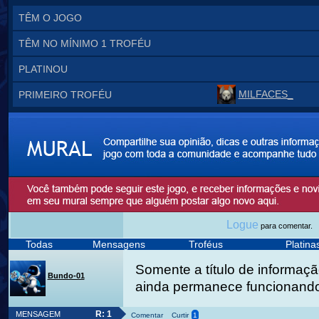
TÊM O JOGO
TÊM NO MÍNIMO 1 TROFÉU
PLATINOU
MILFACES_
PRIMEIRO TROFÉU
Logue
para comentar.
Todas
Mensagens
Troféus
Platin
Somente a título de informação
Bundo-01
ainda permanece funcionando
R: 1
MENSAGEM
Comentar
Curtir
1