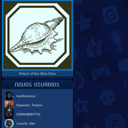
Return of the Obra Dinn
benifonseca
Espectro_Tra1tor
DARKWARYT13
Luuc4s_San