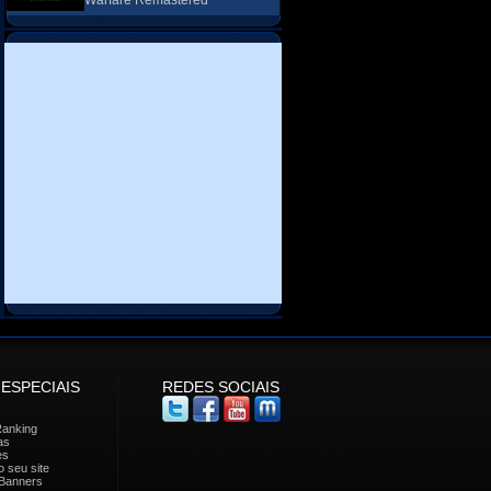
Warfare Remastered
 ESPECIAIS
REDES SOCIAIS
Ranking
as
es
 seu site
Banners