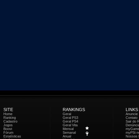
SITE
RANKINGS
LINKS
Home
Geral
Anuncie
Ranking
Geral PS3
Contato
Cadastro
Geral PS4
Sair do 
Jogos
Geral Vita
Denúnci
Boost
Mensal
myGam
Fórum
Semanal
myPSt no
Estatísticas
Anual
Nossos 