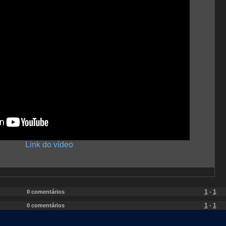
Link do vídeo
1
1
0 comentários
-
1
1
0 comentários
-