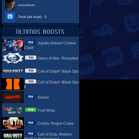
crocodom
Total (de hoje) - 2
Jujutsu Kaisen Cursed
Clash
Gears of War: Reloaded
Call of Duty®: Black Ops
Call of Duty®: Black Ops
II
Gravel
Fruit Ninja
Contra: Rogue Corps
Call of Duty: Modern