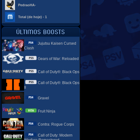
PedraoHA-
Total (de hoje) - 1
Jujutsu Kaisen Cursed
Clash
Gears of War: Reloaded
Call of Duty®: Black Ops
Call of Duty®: Black Ops
II
Gravel
Fruit Ninja
Contra: Rogue Corps
Call of Duty: Modern