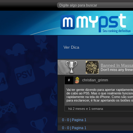
Ver Dica
Banned In Massa
Don't miss any firewo
#
christian_grimm
Vai ter gente dizendo para apertar rapidament
de cabo ao PS5. Mas o que realmente funciono
rapidamente na tela do iPhone. Como são somen
para esclarecer, é ficar apertando os botões 
há 2 meses e 1 semana
0 - 0 | Pagina 1
0 - 0 | Pagina 1