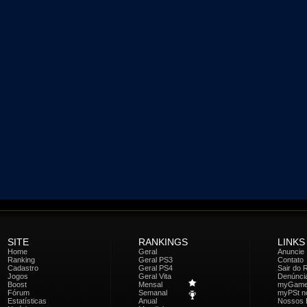
SITE
RANKINGS
LINKS
Home
Geral
Anuncie
Ranking
Geral PS3
Contato
Cadastro
Geral PS4
Sair do 
Jogos
Geral Vita
Denúnci
Boost
Mensal
myGam
Fórum
Semanal
myPSt no
Estatísticas
Anual
Nossos 