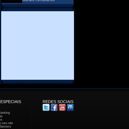
Warfare Remastered
 ESPECIAIS
REDES SOCIAIS
Ranking
as
es
 seu site
Banners