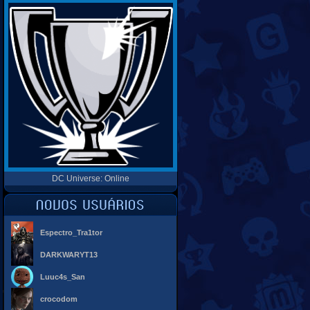
DC Universe: Online
Espectro_Tra1tor
DARKWARYT13
Luuc4s_San
crocodom