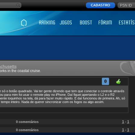
chusetts
rks in the coastal cruise.
0
e só o botão quadrado. Vai ter gente dizendo que tem que conectar o controle através
u para mim foi usar o remote play no iPhone. Daí fiquei apertando o L2 e o R2
te toquinhos na tela, dá para fazer muito rápido. E daí funcionou de primeira. Ah, só
o tempo inteiro. Nada de querer sincronizar com os fogos ou algo assim.
1
1
0 comentários
-
1
1
0 comentários
-